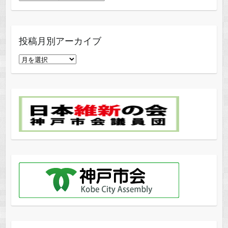
テ
ゴ
リ
投稿月別アーカイブ
ー
投
稿
月
別
ア
ー
カ
イ
ブ