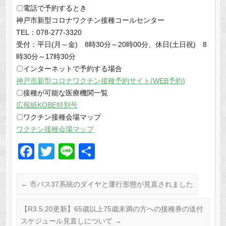
〇電話で予約するとき
神戸市新型コロナワクチン接種コールセンター
TEL：078-277-3320
受付：平日(月～金) 8時30分～20時00分、休日(土日祝) 8
時30分～17時30分
〇インターネットで予約する場合
神戸市新型コロナワクチン接種予約サイト(WEB予約)
〇接種が可能な医療機関一覧
広報紙KOBE特別号
〇ワクチン接種会場マップ
ワクチン接種会場マップ
F
T
Li
共
a
wi
n
有
c
tt
e
←
市バス37系統のダイヤと運行形態が見直されました
e
er
【R3.5.20更新】65歳以上75歳未満の方への接種券の送付
b
スケジュール見直しについて
→