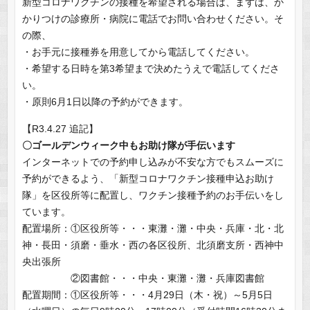
新型コロナワクチンの接種を希望される場合は、まずは、か
かりつけの診療所・病院に電話でお問い合わせください。そ
の際、
・お手元に接種券を用意してから電話してください。
・希望する日時を第3希望まで決めたうえで電話してくださ
い。
・原則6月1日以降の予約ができます。
【R3.4.27 追記】
〇ゴールデンウィーク中もお助け隊が手伝います
インターネットでの予約申し込みが不安な方でもスムーズに
予約ができるよう、「新型コロナワクチン接種申込お助け
隊」を区役所等に配置し、ワクチン接種予約のお手伝いをし
ています。
配置場所：①区役所等・・・東灘・灘・中央・兵庫・北・北
神・長田・須磨・垂水・西の各区役所、北須磨支所・西神中
央出張所
②図書館・・・中央・東灘・灘・兵庫図書館
配置期間：①区役所等・・・4月29日（木・祝）～5月5日