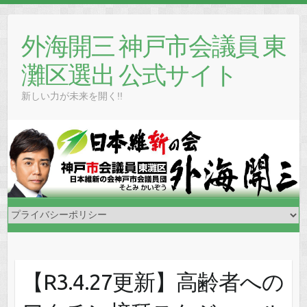
Skip
to
外海開三 神戸市会議員 東
content
灘区選出 公式サイト
新しい力が未来を開く!!
【R3.4.27更新】高齢者への