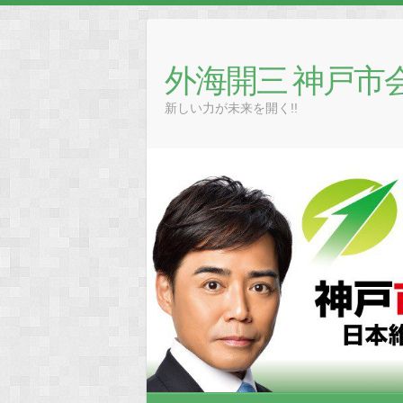
Skip
to
content
外海開三 神戸市
新しい力が未来を開く!!