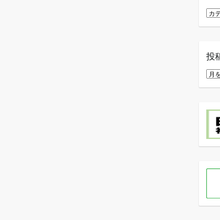
カ
テ
ゴ
リ
投
ー
投
稿
月
別
ア
ー
カ
イ
ブ