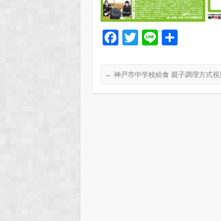
F
T
Li
共
a
wi
n
有
c
tt
e
←
神戸市中学校給食 親子調理方式視
e
er
b
o
o
k