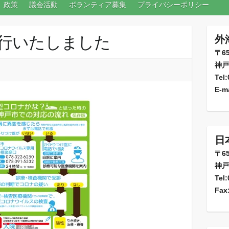
政策
議会活動
ボランティア募集
プライバシーポリシー
8発行いたしました
外
〒65
神戸
Tel
E-ma
日
〒65
神戸
Tel
Fax