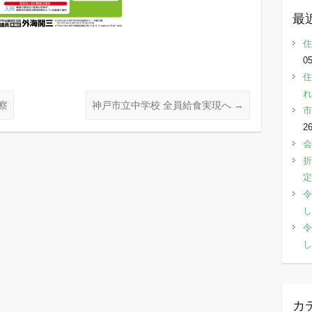
最
住
05
住
れ
察
神戸市立中学校 全員給食実現へ
→
市
2
会
折
定
令
し
令
し
カ