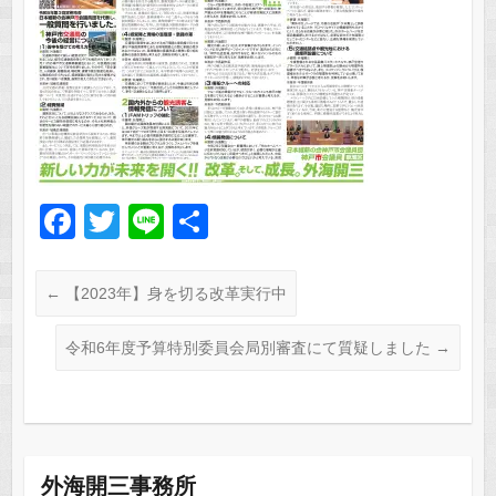
F
T
Li
共
a
wi
n
有
c
tt
e
←
【2023年】身を切る改革実行中
e
er
令和6年度予算特別委員会局別審査にて質疑しました
→
b
o
o
k
外海開三事務所