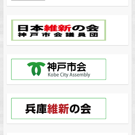
稿
月
別
ア
ー
カ
イ
ブ