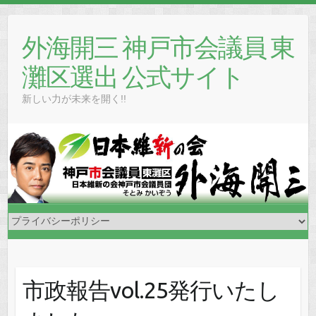
Skip
to
外海開三 神戸市会議員 東
content
灘区選出 公式サイト
新しい力が未来を開く!!
市政報告vol.25発行いたし