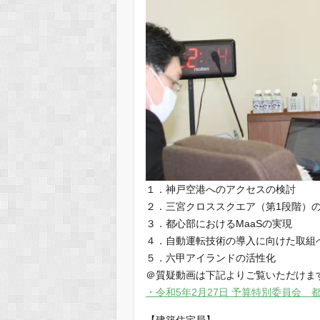
１．神戸空港へのアクセスの検討
２．三宮クロススクエア（第1段階）
３．都心部におけるMaaSの実現
４．自動運転技術の導入に向けた取組
５．六甲アイランドの活性化
＠質疑動画は下記よりご覧いただけま
・令和5年2月27日 予算特別委員会 