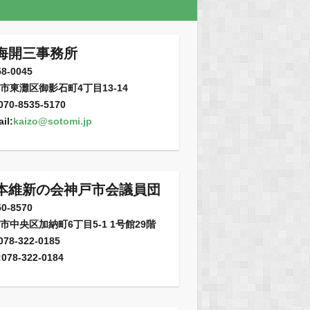
海開三事務所
8-0045
市東灘区御影石町4丁目13-14
:070-8535-5170
il:
kaizo@sotomi.jp
本維新の会神戸市会議員団
0-8570
市中央区加納町6丁目5-1 1号館29階
:078-322-0185
:078-322-0184