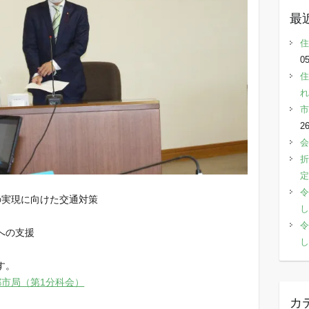
最
住
05
住
れ
市
2
会
折
定
令
の実現に向けた交通対策
し
令
への支援
し
す。
都市局（第1分科会）
カ