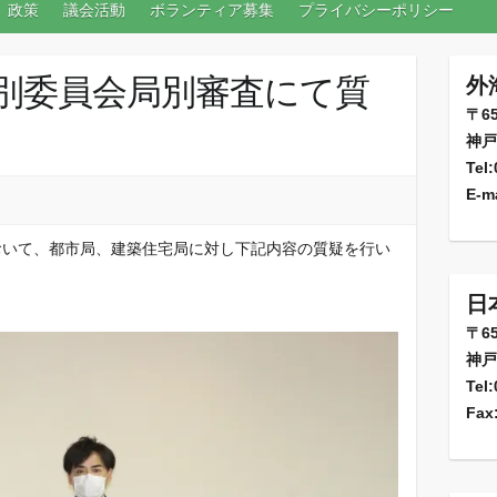
政策
議会活動
ボランティア募集
プライバシーポリシー
別委員会局別審査にて質
外
〒65
神戸
Tel
E-ma
おいて、都市局、建築住宅局に対し下記内容の質疑を行い
日
〒65
神戸
Tel
Fax