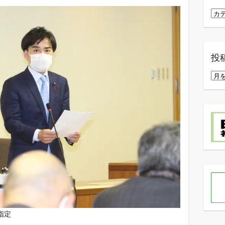
カ
テ
ゴ
リ
投
ー
投
稿
月
別
ア
ー
カ
イ
ブ
指定