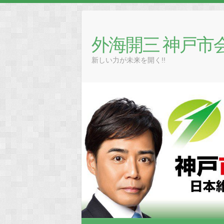
Skip
to
content
外海開三 神戸市
新しい力が未来を開く!!